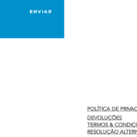
Email:
Enviar
levagas@hotmail.com
Morada:
EN 125 - Sítio dos Vir
Salgados, CP60Z
8005-540 Faro
POLÍTICA DE PRIVA
DEVOLUÇÕES
TERMOS & CONDIÇ
RESOLUÇÃO ALTERNA