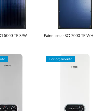
 SO 5000 TF S/W
Painel solar SO 7000 TF V/H
nto
Por orçamento