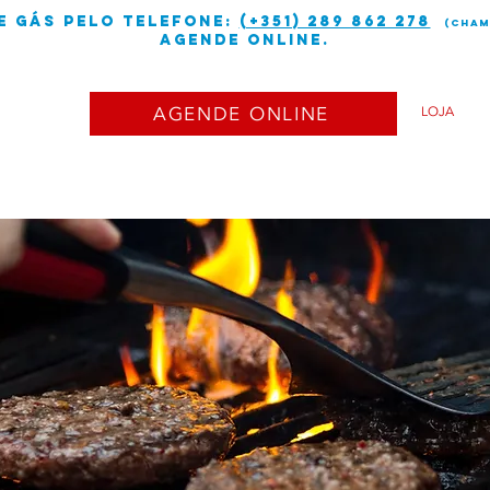
e gás PELO TELEFONE:
(+351) 289 862 278
(cham
Agende online.
AGENDE ONLINE
LOJA