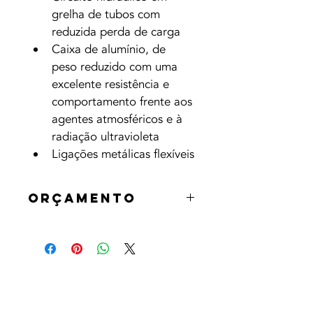
grelha de tubos com 
reduzida perda de carga
Caixa de alumínio, de 
peso reduzido com uma 
excelente resistência e 
comportamento frente aos 
agentes atmosféricos e à 
radiação ultravioleta
Ligações metálicas flexíveis
Orçamento
Os produtos serão orçamentados à 
data da pré-encomenda. O cliente 
será previamente informado, do 
valor, custo de instalação (caso se 
aplique e pretenda) e data estimada 
de entrega.
Contate-nos