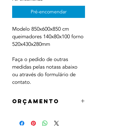
Pré-encomendar
Modelo 850x600x850 cm 
queimadores 140x80x100 forno 
520x430x280mm
Faça o pedido de outras 
medidas pelas notass abaixo 
ou através do formulário de 
contato.
Orçamento
Os produtos serão orçamentados à 
data da pré-encomenda. O cliente 
será previamente informado, do 
valor, custo de instalação (caso se 