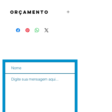
Orçamento
Os produtos serão orçamentados à 
data da pré-encomenda. O cliente 
será previamente informado, do 
valor, custo de instalação (caso se 
aplique e pretenda) e data estimada 
de entrega.
Contate-nos