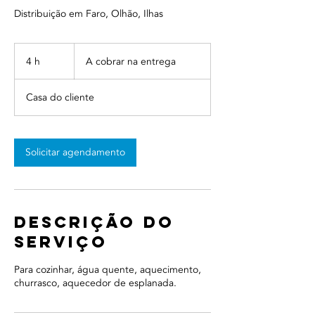
Distribuição em Faro, Olhão, Ilhas
A
cobrar
4 h
4
A cobrar na entrega
na
entrega
h
Casa do cliente
Solicitar agendamento
Descrição do
serviço
Para cozinhar, água quente, aquecimento,
churrasco, aquecedor de esplanada.