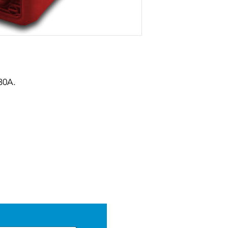
30A.
Contate-nos