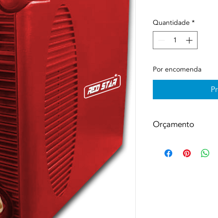
Quantidade
*
Por encomenda
P
Orçamento
Os produtos serão o
encomenda. O client
valor, custo de insta
e data estimada de e