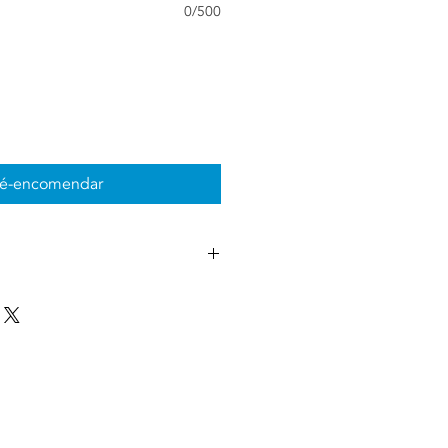
0/500
ré-encomendar
rçamentados à data da pré-
e será previamente informado, do 
lação (caso se aplique e pretenda) 
ntrega.