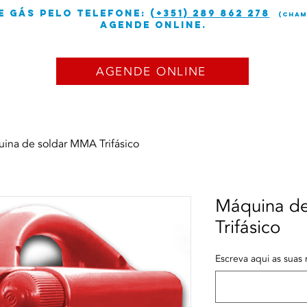
e gás PELO TELEFONE:
(+351) 289 862 278
(cham
Agende online.
AGENDE ONLINE
LOJA
ina de soldar MMA Trifásico
Máquina d
Trifásico
Escreva aqui as suas 